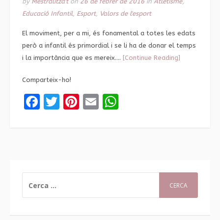
by
Mestralitza't
on
26 de febrer de 2016
in
Atletisme
,
Educació Infantil
,
Esport
,
Valors de l'esport
El moviment, per a mi, és fonamental a totes les edats
però a infantil és primordial i se li ha de donar el temps
i la importància que es mereix….
[Continue Reading]
Comparteix-ho!
Facebook
Twitter
Pinterest
Email
WhatsApp
CERCA: