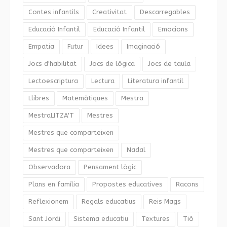
Contes infantils
Creativitat
Descarregables
Educació Infantil
Educació Infantil
Emocions
Empatia
Futur
Idees
Imaginació
Jocs d'habilitat
Jocs de lògica
Jocs de taula
Lectoescriptura
Lectura
Literatura infantil
Llibres
Matemàtiques
Mestra
MestraLITZA'T
Mestres
Mestres que comparteixen
Mestres que comparteixen
Nadal
Observadora
Pensament lògic
Plans en família
Propostes educatives
Racons
Reflexionem
Regals educatius
Reis Mags
Sant Jordi
Sistema educatiu
Textures
Tió