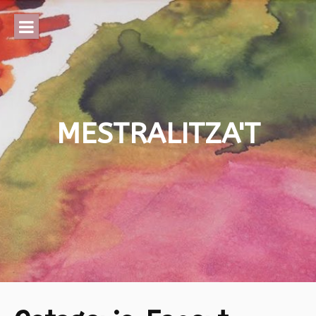
Skip
to
content
MESTRALITZA'T