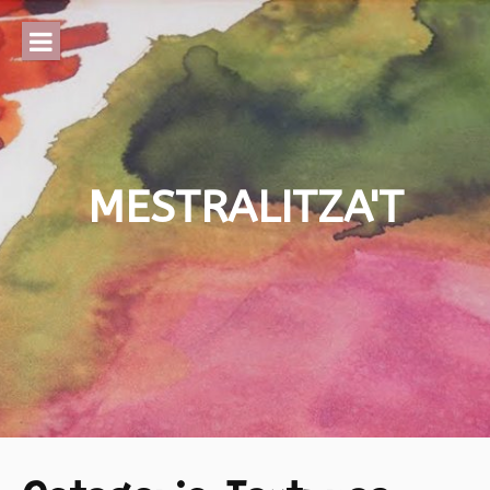
Skip
to
content
MESTRALITZA'T