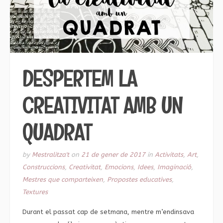
DESPERTEM LA
CREATIVITAT AMB UN
QUADRAT
by
Mestralitza't
on
21 de gener de 2017
in
Activitats
,
Art
,
Construccions
,
Creativitat
,
Emocions
,
Idees
,
Imaginació
,
Mestres que comparteixen
,
Propostes educatives
,
Textures
Durant el passat cap de setmana, mentre m’endinsava