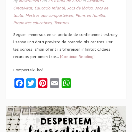
by
Mestralitza't
on
25 d'abril de 2020
in
Activitats
,
Creativitat
,
Educació Infantil
,
Jocs de lògica
,
Jocs de
taula
,
Mestres que comparteixen
,
Plans en família
,
Propostes educatives
,
Textures
Seguim immersos en un període de confinament estrany
i sense una data prevista de tornada als centres. Per
les xarxes, s’han oferit i s’ofereixen infinitat d’idees i
recursos per amenitzar…
[Continue Reading]
Comparteix-ho!
Facebook
Twitter
Pinterest
Email
WhatsApp