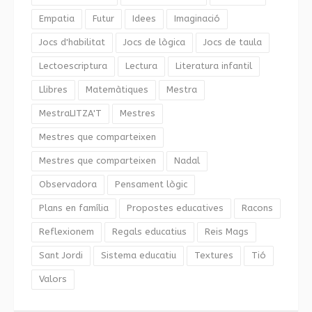
Empatia
Futur
Idees
Imaginació
Jocs d'habilitat
Jocs de lògica
Jocs de taula
Lectoescriptura
Lectura
Literatura infantil
Llibres
Matemàtiques
Mestra
MestraLITZA'T
Mestres
Mestres que comparteixen
Mestres que comparteixen
Nadal
Observadora
Pensament lògic
Plans en família
Propostes educatives
Racons
Reflexionem
Regals educatius
Reis Mags
Sant Jordi
Sistema educatiu
Textures
Tió
Valors