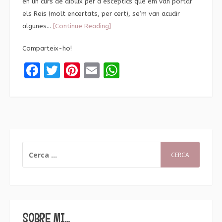
en un curs de dibuix per a escèptics que em van portar
els Reis (molt encertats, per cert), se’m van acudir
algunes…
[Continue Reading]
Comparteix-ho!
Facebook
Twitter
Pinterest
Email
WhatsApp
CERCA:
SOBRE MI…