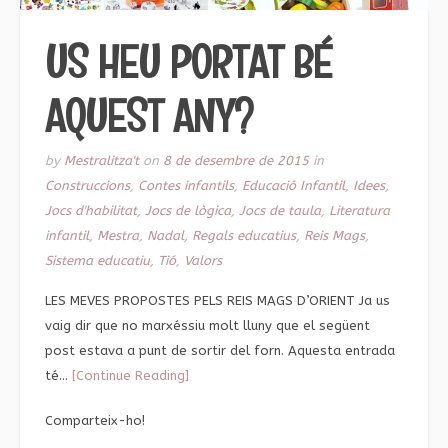
US HEU PORTAT BÉ
AQUEST ANY?
by
Mestralitza't
on
8 de desembre de 2015
in
Construccions
,
Contes infantils
,
Educació Infantil
,
Idees
,
Jocs d'habilitat
,
Jocs de lògica
,
Jocs de taula
,
Literatura
infantil
,
Mestra
,
Nadal
,
Regals educatius
,
Reis Mags
,
Sistema educatiu
,
Tió
,
Valors
LES MEVES PROPOSTES PELS REIS MAGS D’ORIENT Ja us
vaig dir que no marxéssiu molt lluny que el següent
post estava a punt de sortir del forn. Aquesta entrada
té…
[Continue Reading]
Comparteix-ho!