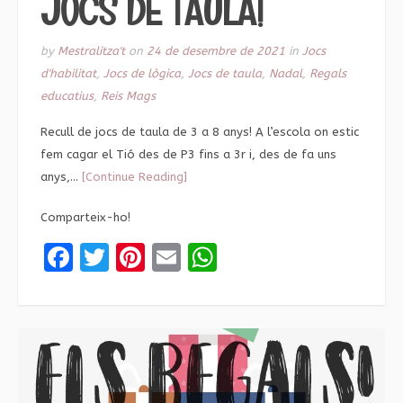
JOCS DE TAULA!
by
Mestralitza't
on
24 de desembre de 2021
in
Jocs
d'habilitat
,
Jocs de lògica
,
Jocs de taula
,
Nadal
,
Regals
educatius
,
Reis Mags
Recull de jocs de taula de 3 a 8 anys! A l’escola on estic
fem cagar el Tió des de P3 fins a 3r i, des de fa uns
anys,…
[Continue Reading]
Comparteix-ho!
Facebook
Twitter
Pinterest
Email
WhatsApp