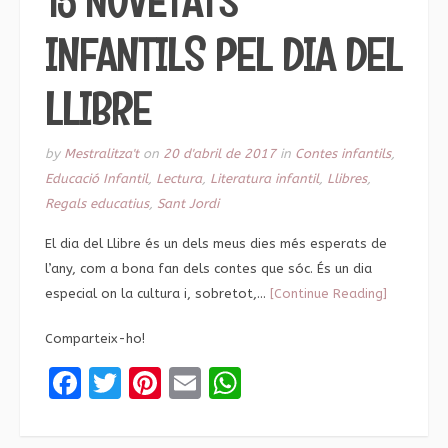
15 NOVETATS
INFANTILS PEL DIA DEL
LLIBRE
by
Mestralitza't
on
20 d'abril de 2017
in
Contes infantils
,
Educació Infantil
,
Lectura
,
Literatura infantil
,
Llibres
,
Regals educatius
,
Sant Jordi
El dia del Llibre és un dels meus dies més esperats de
l’any, com a bona fan dels contes que sóc. És un dia
especial on la cultura i, sobretot,…
[Continue Reading]
Comparteix-ho!
Facebook
Twitter
Pinterest
Email
WhatsApp