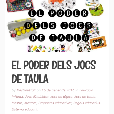
EL PODER DELS JOCS
DE TAULA
by
Mestralitza't
on
16 de gener de 2016
in
Educació
Infantil
,
Jocs d'habilitat
,
Jocs de lògica
,
Jocs de taula
,
Mestra
,
Mestres
,
Propostes educatives
,
Regals educatius
,
Sistema educatiu