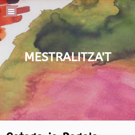
Skip
to
content
MESTRALITZA'T