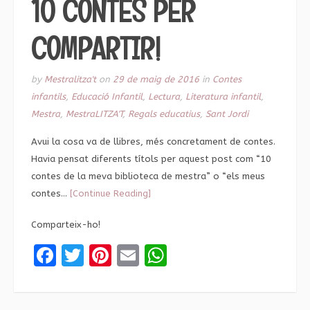
10 CONTES PER
COMPARTIR!
by
Mestralitza't
on
29 de maig de 2016
in
Contes
infantils
,
Educació Infantil
,
Lectura
,
Literatura infantil
,
Mestra
,
MestraLITZA'T
,
Regals educatius
,
Sant Jordi
Avui la cosa va de llibres, més concretament de contes.
Havia pensat diferents títols per aquest post com “10
contes de la meva biblioteca de mestra” o “els meus
contes…
[Continue Reading]
Comparteix-ho!
Facebook
Twitter
Pinterest
Email
WhatsApp