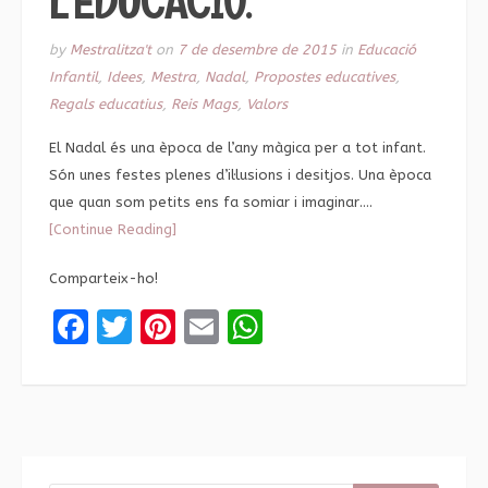
L’EDUCACIÓ.
by
Mestralitza't
on
7 de desembre de 2015
in
Educació
Infantil
,
Idees
,
Mestra
,
Nadal
,
Propostes educatives
,
Regals educatius
,
Reis Mags
,
Valors
El Nadal és una època de l’any màgica per a tot infant.
Són unes festes plenes d’il·lusions i desitjos. Una època
que quan som petits ens fa somiar i imaginar….
[Continue Reading]
Comparteix-ho!
Facebook
Twitter
Pinterest
Email
WhatsApp