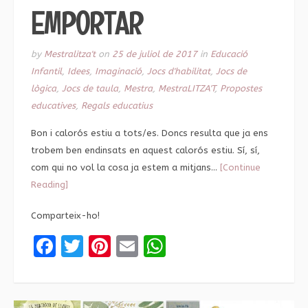
EMPORTAR
by
Mestralitza't
on
25 de juliol de 2017
in
Educació
Infantil
,
Idees
,
Imaginació
,
Jocs d'habilitat
,
Jocs de
lògica
,
Jocs de taula
,
Mestra
,
MestraLITZA'T
,
Propostes
educatives
,
Regals educatius
Bon i calorós estiu a tots/es. Doncs resulta que ja ens
trobem ben endinsats en aquest calorós estiu. Sí, sí,
com qui no vol la cosa ja estem a mitjans…
[Continue
Reading]
Comparteix-ho!
Facebook
Twitter
Pinterest
Email
WhatsApp