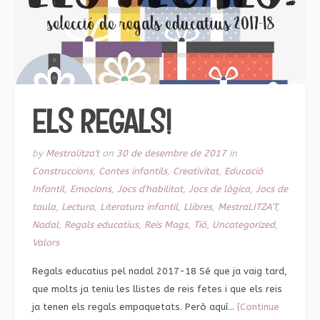
ELS REGALS!
by
Mestralitza't
on
30 de desembre de 2017
in
Construccions
,
Contes infantils
,
Creativitat
,
Educació
Infantil
,
Emocions
,
Jocs d'habilitat
,
Jocs de lògica
,
Jocs de
taula
,
Lectura
,
Literatura infantil
,
Llibres
,
MestraLITZA'T
,
Nadal
,
Regals educatius
,
Reis Mags
,
Tió
,
Uncategorized
,
Valors
Regals educatius pel nadal 2017-18 Sé que ja vaig tard,
que molts ja teniu les llistes de reis fetes i que els reis
ja tenen els regals empaquetats. Però aquí…
[Continue