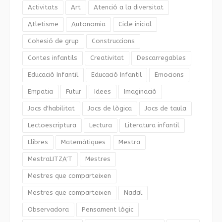
Activitats
Art
Atenció a la diversitat
Atletisme
Autonomia
Cicle inicial
Cohesió de grup
Construccions
Contes infantils
Creativitat
Descarregables
Educació Infantil
Educació Infantil
Emocions
Empatia
Futur
Idees
Imaginació
Jocs d'habilitat
Jocs de lògica
Jocs de taula
Lectoescriptura
Lectura
Literatura infantil
Llibres
Matemàtiques
Mestra
MestraLITZA'T
Mestres
Mestres que comparteixen
Mestres que comparteixen
Nadal
Observadora
Pensament lògic