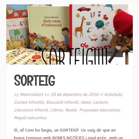
SORTEIG
by
Mestralitza't
on
18 de desembre de 2016
in
Activitats
,
Contes infantils
,
Educació Infantil
,
Idees
,
Lectura
,
Literatura infantil
,
Llibres
,
Nadal
,
Propostes educatives
,
Regals educatius
Sí, sí! Com ho llegiu, un SORTEIG!! Us vaig dir que en
breus tornava amb BONES NOTÍCIES i aquí estic, amb un