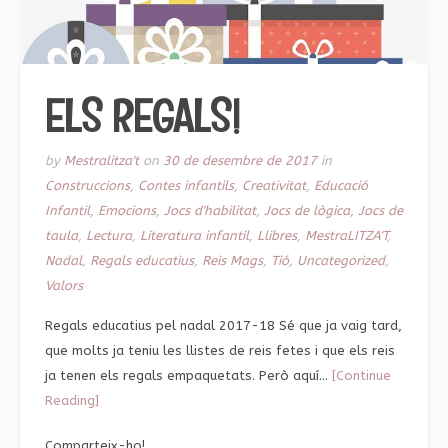
ELS REGALS!
by
Mestralitza't
on
30 de desembre de 2017
in
Construccions
,
Contes infantils
,
Creativitat
,
Educació
Infantil
,
Emocions
,
Jocs d'habilitat
,
Jocs de lògica
,
Jocs de
taula
,
Lectura
,
Literatura infantil
,
Llibres
,
MestraLITZA'T
,
Nadal
,
Regals educatius
,
Reis Mags
,
Tió
,
Uncategorized
,
Valors
Regals educatius pel nadal 2017-18 Sé que ja vaig tard,
que molts ja teniu les llistes de reis fetes i que els reis
ja tenen els regals empaquetats. Però aquí…
[Continue
Reading]
Comparteix-ho!