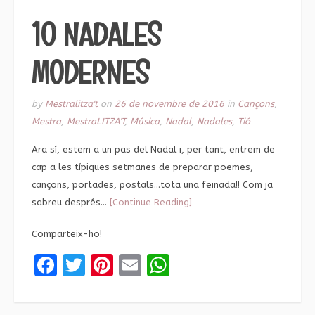
10 NADALES
MODERNES
by
Mestralitza't
on
26 de novembre de 2016
in
Cançons
,
Mestra
,
MestraLITZA'T
,
Música
,
Nadal
,
Nadales
,
Tió
Ara sí, estem a un pas del Nadal i, per tant, entrem de
cap a les típiques setmanes de preparar poemes,
cançons, portades, postals…tota una feinada!! Com ja
sabreu després…
[Continue Reading]
Comparteix-ho!
Facebook
Twitter
Pinterest
Email
WhatsApp