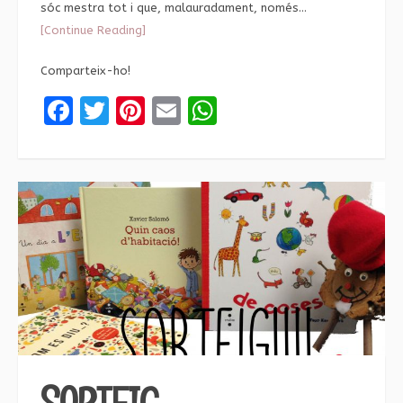
sóc mestra tot i que, malauradament, només…
[Continue Reading]
Comparteix-ho!
Facebook
Twitter
Pinterest
Email
WhatsApp
SORTEIG