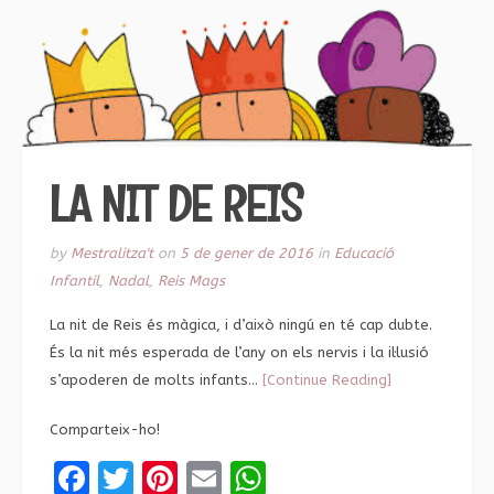
LA NIT DE REIS
by
Mestralitza't
on
5 de gener de 2016
in
Educació
Infantil
,
Nadal
,
Reis Mags
La nit de Reis és màgica, i d’això ningú en té cap dubte.
És la nit més esperada de l’any on els nervis i la il·lusió
s’apoderen de molts infants…
[Continue Reading]
Comparteix-ho!
Facebook
Twitter
Pinterest
Email
WhatsApp