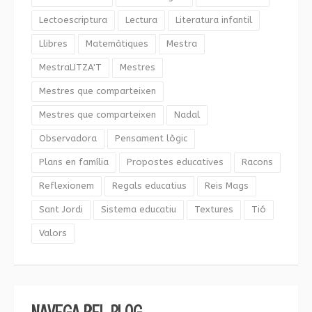
Lectoescriptura
Lectura
Literatura infantil
Llibres
Matemàtiques
Mestra
MestraLITZA'T
Mestres
Mestres que comparteixen
Mestres que comparteixen
Nadal
Observadora
Pensament lògic
Plans en família
Propostes educatives
Racons
Reflexionem
Regals educatius
Reis Mags
Sant Jordi
Sistema educatiu
Textures
Tió
Valors
NAVEGA PEL BLOG