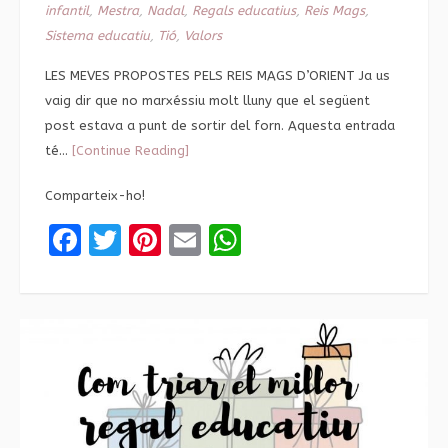
infantil
,
Mestra
,
Nadal
,
Regals educatius
,
Reis Mags
,
Sistema educatiu
,
Tió
,
Valors
LES MEVES PROPOSTES PELS REIS MAGS D’ORIENT Ja us
vaig dir que no marxéssiu molt lluny que el següent
post estava a punt de sortir del forn. Aquesta entrada
té…
[Continue Reading]
Comparteix-ho!
Facebook
Twitter
Pinterest
Email
WhatsApp