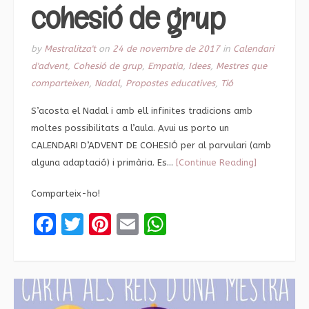
cohesió de grup
by
Mestralitza't
on
24 de novembre de 2017
in
Calendari
d'advent
,
Cohesió de grup
,
Empatia
,
Idees
,
Mestres que
comparteixen
,
Nadal
,
Propostes educatives
,
Tió
S’acosta el Nadal i amb ell infinites tradicions amb
moltes possibilitats a l’aula. Avui us porto un
CALENDARI D’ADVENT DE COHESIÓ per al parvulari (amb
alguna adaptació) i primària. Es…
[Continue Reading]
Comparteix-ho!
Facebook
Twitter
Pinterest
Email
WhatsApp