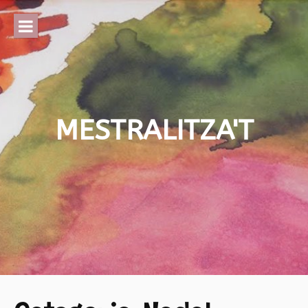
Skip
to
content
MESTRALITZA'T