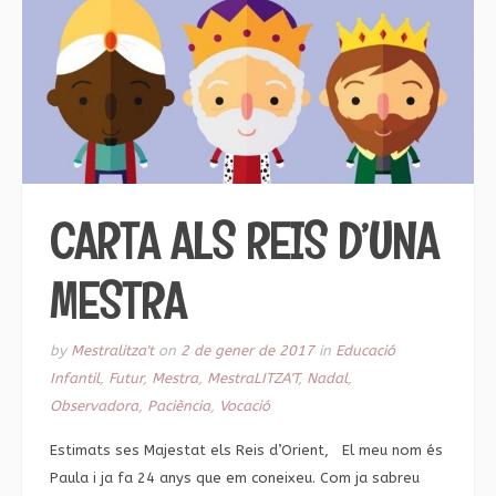
CARTA ALS REIS D’UNA
MESTRA
by
Mestralitza't
on
2 de gener de 2017
in
Educació
Infantil
,
Futur
,
Mestra
,
MestraLITZA'T
,
Nadal
,
Observadora
,
Paciència
,
Vocació
Estimats ses Majestat els Reis d’Orient, El meu nom és
Paula i ja fa 24 anys que em coneixeu. Com ja sabreu