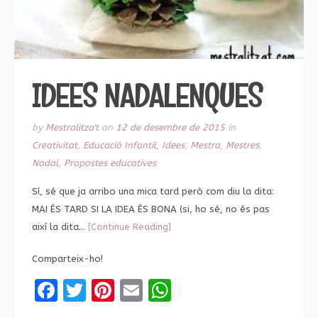
IDEES NADALENQUES
by
Mestralitza't
on
12 de desembre de 2015
in
Creativitat
,
Educació Infantil
,
Idees
,
Mestra
,
Mestres
,
Nadal
,
Propostes educatives
Sí, sé que ja arribo una mica tard però com diu la dita:
MAI ÉS TARD SI LA IDEA ÉS BONA (si, ho sé, no és pas
així la dita…
[Continue Reading]
Comparteix-ho!
Facebook
Twitter
Pinterest
Email
WhatsApp