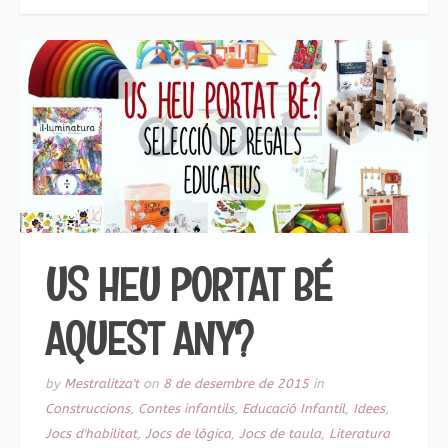
US HEU PORTAT BÉ
AQUEST ANY?
by
Mestralitza't
on
8 de desembre de 2015
in
Construccions
,
Contes infantils
,
Educació Infantil
,
Idees
,
Jocs d'habilitat
,
Jocs de lògica
,
Jocs de taula
,
Literatura