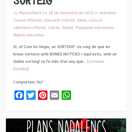
by
Mestralitza't
on
18 de desembre de 2016
in
Activitats
,
Contes infantils
,
Educació Infantil
,
Idees
,
Lectura
,
Literatura infantil
,
Llibres
,
Nadal
,
Propostes educatives
,
Regals educatius
Sí, sí! Com ho llegiu, un SORTEIG!! Us vaig dir que en
breus tornava amb BONES NOTÍCIES i aquí estic, amb un
doble sorteig! Ja fa més d’un any que…
[Continue
Reading]
Comparteix-ho!
Facebook
Twitter
Pinterest
Email
WhatsApp