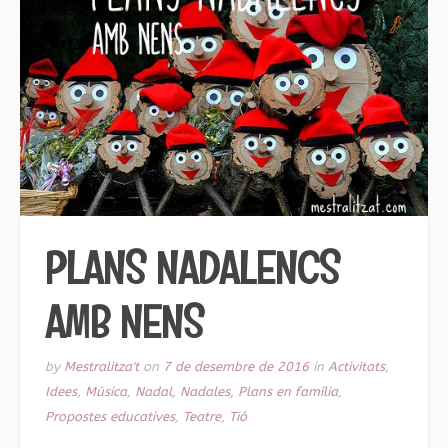
PLANS NADALENCS
AMB NENS
by
Mestralitza't
on
7 de desembre de 2016
in
Activitats
,
Idees
,
Música
,
Nadal
,
Nadales
,
Plans en família
,
Propostes educatives
,
Teatre
,
Tió