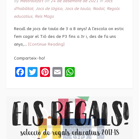
by
Mestralitza't
on
24 de desembre de 2021
in
Jocs
d'habilitat
,
Jocs de lògica
,
Jocs de taula
,
Nadal
,
Regals
educatius
,
Reis Mags
Recull de jocs de taula de 3 a 8 anys! A l’escola on estic
fem cagar el Tió des de P3 fins a 3r i, des de fa uns
anys,…
[Continue Reading]
Comparteix-ho!
Facebook
Twitter
Pinterest
Email
WhatsApp