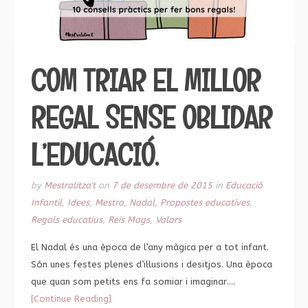
COM TRIAR EL MILLOR
REGAL SENSE OBLIDAR
L’EDUCACIÓ.
by
Mestralitza't
on
7 de desembre de 2015
in
Educació
Infantil
,
Idees
,
Mestra
,
Nadal
,
Propostes educatives
,
Regals educatius
,
Reis Mags
,
Valors
El Nadal és una època de l’any màgica per a tot infant.
Són unes festes plenes d’il·lusions i desitjos. Una època
que quan som petits ens fa somiar i imaginar….
[Continue Reading]