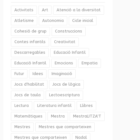
Activitats
Art
Atenció a la diversitat
Atletisme
Autonomia
Cicle inicial
Cohesió de grup
Construccions
Contes infantils
Creativitat
Descarregables
Educació Infantil
Educació Infantil
Emocions
Empatia
Futur
Idees
Imaginació
Jocs d'habilitat
Jocs de lògica
Jocs de taula
Lectoescriptura
Lectura
Literatura infantil
Llibres
Matemàtiques
Mestra
MestraLITZA'T
Mestres
Mestres que comparteixen
Mestres que comparteixen
Nadal