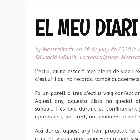
EL MEU DIARI
by
Mestralitza't
on
28 de juny de 2020
in
Educació Infantil
,
Lectoescriptura
,
Mestres
L’estiu, quina estació més plena de vida i 
d’estiu? I qui no recorda també quadernets
Fa un parell o tres d’estius vaig confeccio
Aquest any, aquesta llista ha quedat o
sabeu… I és que durant el confinament 
apareixien i, per tant, no semblava adient
Així doncs, aquest any hem proposat fer
concret, vaig confeccionar-ne un molt visual