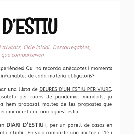
 D’ESTIU
Activitats
,
Cicle inicial
,
Descarregables
,
 que comparteixen
experiències! Qui no recorda anècdotes i moments
 infumables de cada matèria obligatoris?
nar una llista de
DEURES D’UN ESTIU PER VIURE
.
bsoleta per raons de pandèmies mundials, ja
ja hem proposat moltes de les propostes que
 recomanar-la de nou aquest estiu.
DIARI D’ESTIU
 un
i, per un parell de casos en
 i intuïtiu. En vaig compartir una imatge a l’IG i