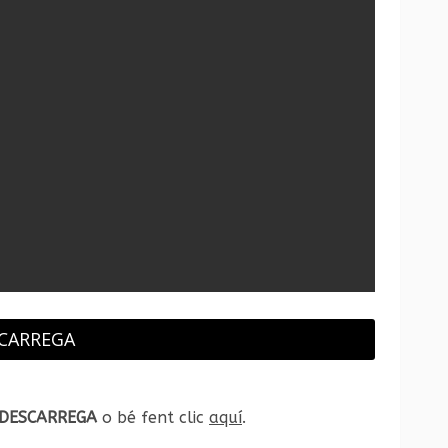
CARREGA
DESCARREGA
o bé fent clic
aquí
.