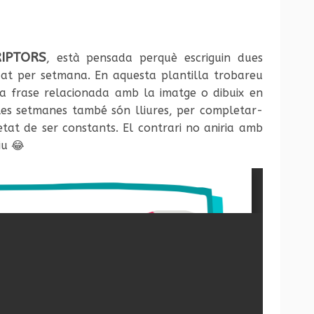
RIPTORS
, està pensada perquè escriguin dues
adat per setmana. En aquesta plantilla trobareu
na frase relacionada amb la imatge o dibuix en
 les setmanes també són lliures, per completar-
rietat de ser constants. El contrari no aniria amb
iu 😂