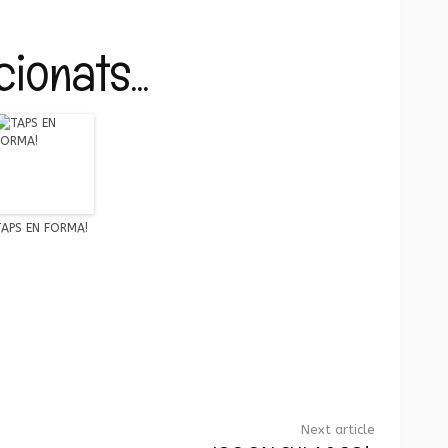
ionats...
TAPS EN FORMA!
p
Next article