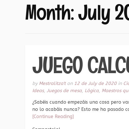
Month:
July 2
JUEGO CALC
by
Mestralitza't
on
12 de July de 2020
in
Ci
Ideas
,
Juegos de mesa
,
Lógica
,
Maestros qu
¿Sabéis cuando empezáis una cosa pero van 
no lo acabáis nunca? Esto me ha pasado co
[Continue Reading]