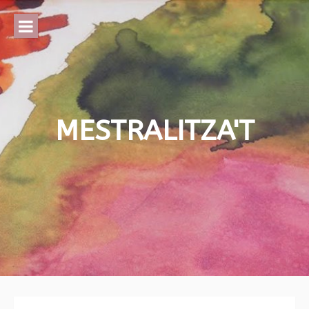
Skip
to
content
MESTRALITZA'T