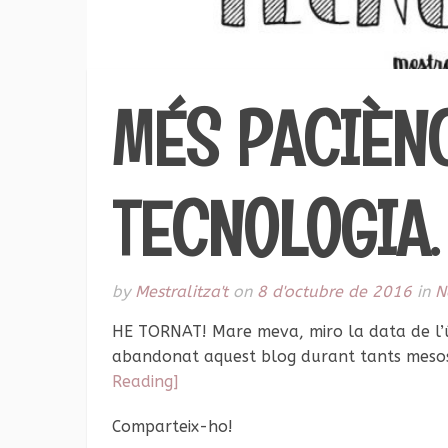
MÉS PACIÈNC
TECNOLOGIA.
by
Mestralitza't
on
8 d'octubre de 2016
in
N
HE TORNAT! Mare meva, miro la data de l’ú
abandonat aquest blog durant tants mesos
Reading]
Comparteix-ho!