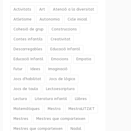
Activitats
Art
Atenció a la diversitat
Atletisme
Autonomia
Cicle inicial
Cohesió de grup
Construccions
Contes infantils
Creativitat
Descarregables
Educació Infantil
Educació Infantil
Emocions
Empatia
Futur
Idees
Imaginació
Jocs d'habilitat
Jocs de lògica
Jocs de taula
Lectoescriptura
Lectura
Literatura infantil
Llibres
Matemàtiques
Mestra
MestraLITZA'T
Mestres
Mestres que comparteixen
Mestres que comparteixen
Nadal