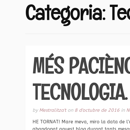
Categoria:
Te
MÉS PACIÈNC
TECNOLOGIA.
by
Mestralitza't
on
8 d'octubre de 2016
in
N
HE TORNAT! Mare meva, miro la data de l’ú
abandonat aquest blog durant tants mesos