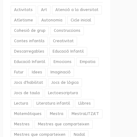
Activitats
Art
Atenció a la diversitat
Atletisme
Autonomia
Cicle inicial
Cohesió de grup
Construccions
Contes infantils
Creativitat
Descarregables
Educació Infantil
Educació Infantil
Emocions
Empatia
Futur
Idees
Imaginació
Jocs d'habilitat
Jocs de lògica
Jocs de taula
Lectoescriptura
Lectura
Literatura infantil
Llibres
Matemàtiques
Mestra
MestraLITZA'T
Mestres
Mestres que comparteixen
Mestres que comparteixen
Nadal