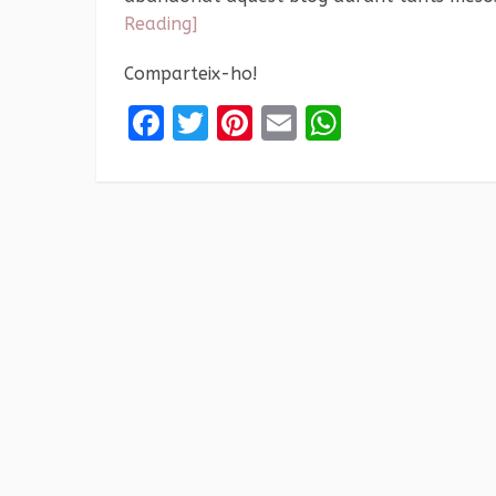
Reading]
Comparteix-ho!
Facebook
Twitter
Pinterest
Email
WhatsAp