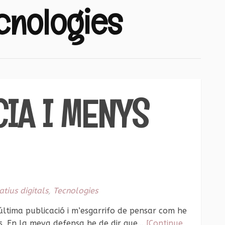
cnologies
IA I MENYS
atius digitals
,
Tecnologies
ltima publicació i m’esgarrifo de pensar com he
. En la meva defensa he de dir que…
[Continue