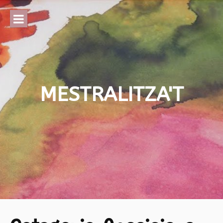
Skip
to
content
MESTRALITZA'T