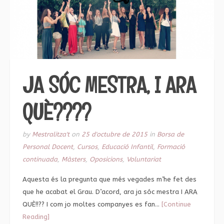
JA SÓC MESTRA, I ARA
QUÈ????
by
Mestralitza't
on
25 d'octubre de 2015
in
Borsa de
Personal Docent
,
Cursos
,
Educació Infantil
,
Formació
continuada
,
Màsters
,
Oposicions
,
Voluntariat
Aquesta és la pregunta que més vegades m’he fet des
que he acabat el Grau. D’acord, ara ja sóc mestra I ARA
QUÈ!!?? I com jo moltes companyes es fan…
[Continue
Reading]