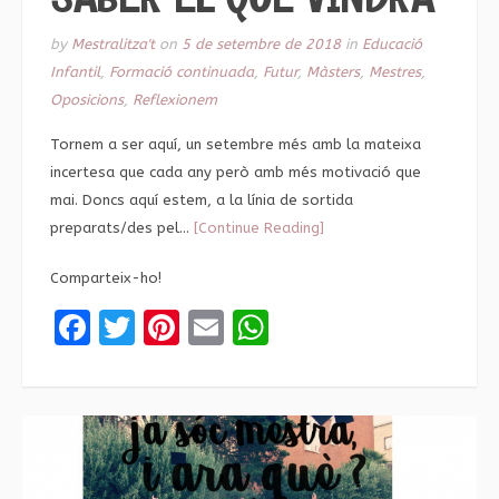
by
Mestralitza't
on
5 de setembre de 2018
in
Educació
Infantil
,
Formació continuada
,
Futur
,
Màsters
,
Mestres
,
Oposicions
,
Reflexionem
Tornem a ser aquí, un setembre més amb la mateixa
incertesa que cada any però amb més motivació que
mai. Doncs aquí estem, a la línia de sortida
preparats/des pel…
[Continue Reading]
Comparteix-ho!
Facebook
Twitter
Pinterest
Email
WhatsApp