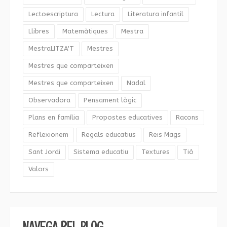
Lectoescriptura
Lectura
Literatura infantil
Llibres
Matemàtiques
Mestra
MestraLITZA'T
Mestres
Mestres que comparteixen
Mestres que comparteixen
Nadal
Observadora
Pensament lògic
Plans en família
Propostes educatives
Racons
Reflexionem
Regals educatius
Reis Mags
Sant Jordi
Sistema educatiu
Textures
Tió
Valors
NAVEGA PEL BLOG