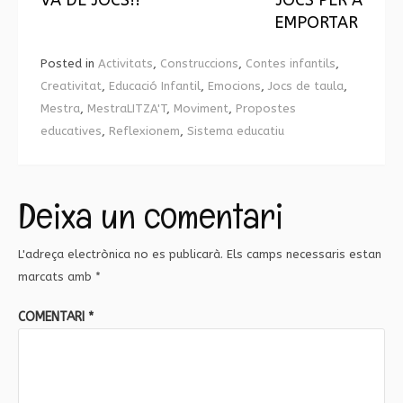
Reading
VA DE JOCS!!
JOCS PER A
EMPORTAR
Posted in
Activitats
,
Construccions
,
Contes infantils
,
Creativitat
,
Educació Infantil
,
Emocions
,
Jocs de taula
,
Mestra
,
MestraLITZA'T
,
Moviment
,
Propostes
educatives
,
Reflexionem
,
Sistema educatiu
Deixa un comentari
L'adreça electrònica no es publicarà.
Els camps necessaris estan
marcats amb
*
COMENTARI
*