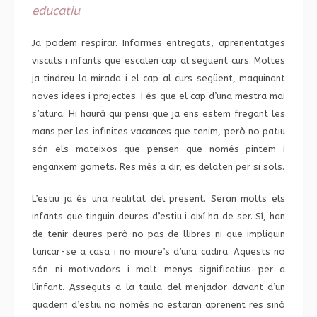
educatiu
Ja podem respirar. Informes entregats, aprenentatges
viscuts i infants que escalen cap al següent curs. Moltes
ja tindreu la mirada i el cap al curs següent, maquinant
noves idees i projectes. I és que el cap d’una mestra mai
s’atura. Hi haurà qui pensi que ja ens estem fregant les
mans per les infinites vacances que tenim, però no patiu
són els mateixos que pensen que només pintem i
enganxem gomets. Res més a dir, es delaten per si sols.
L’estiu ja és una realitat del present. Seran molts els
infants que tinguin deures d’estiu i així ha de ser. Sí, han
de tenir deures però no pas de llibres ni que impliquin
tancar-se a casa i no moure’s d’una cadira. Aquests no
són ni motivadors i molt menys significatius per a
l’infant. Asseguts a la taula del menjador davant d’un
quadern d’estiu no només no estaran aprenent res sinó