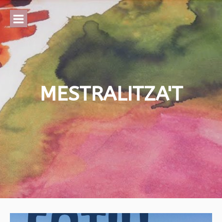
Skip
to
content
MESTRALITZA'T