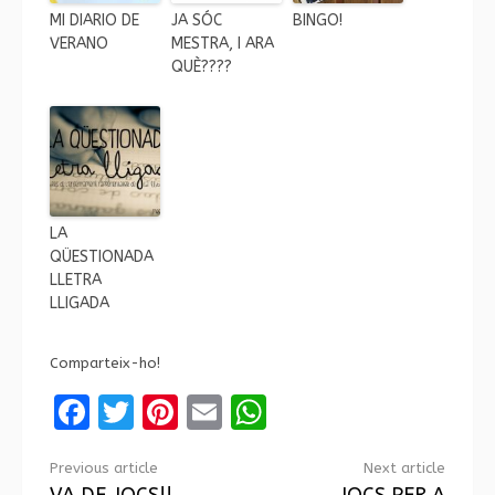
MI DIARIO DE
JA SÓC
BINGO!
VERANO
MESTRA, I ARA
QUÈ????
LA
QÜESTIONADA
LLETRA
LLIGADA
Comparteix-ho!
Facebook
Twitter
Pinterest
Email
WhatsApp
Continue
Previous article
Next article