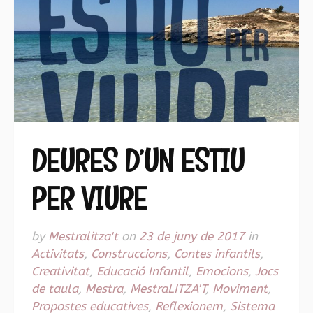
DEURES D’UN ESTIU
PER VIURE
by
Mestralitza't
on
23 de juny de 2017
in
Activitats
,
Construccions
,
Contes infantils
,
Creativitat
,
Educació Infantil
,
Emocions
,
Jocs
de taula
,
Mestra
,
MestraLITZA'T
,
Moviment
,
Propostes educatives
,
Reflexionem
,
Sistema